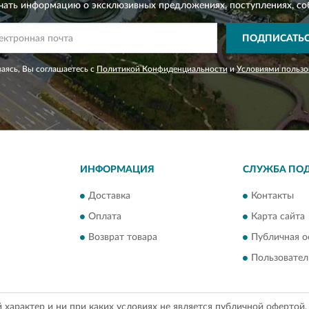
чать информацию о эксклюзивных предложениях,
поступлениях, со
ПОДПИСАТЬ
аясь, Вы соглашаетесь с
Политикой Конфиденциальности
и
Условиями пользо
ИНФОРМАЦИЯ
СЛУЖБА ПО
Доставка
Контакты
Оплата
Карта сайта
Возврат товара
Публичная о
Пользовател
арактер и ни при каких условиях не является публичной офертой