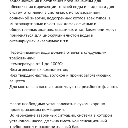
водоснабжения и отопления предназначены для
обеспечения циркуляции горячей воды и жидкости для
систем отопления в системах с использованием
солнечной энергии, водогрейных котлов всех типов, в
многоквартирных и частных домах,офисных и
общественных зданиях, магазинах и т.д. Также они могут
применяться для циркуляции чистой воды в
океанариумах, аквариумах и т.п.
Перекачиваемая вода должна отвечать следующим
требованиям:
-температура от 1 до 100°С;
-без агресcивных компонентов;
-без твердых частиц, волокон и прочих загрязняющих
веществ.
Для монтажа в насосах используются резьбовые фланцы.
Насос необходимо устанавливать в сухом, хорошо
проветриваемом помещении.
Во избежание аварийных ситуаций, система в которой
установлен насос, должна иметь компенсационный
трубопровод и расширительный бак.