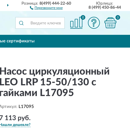
Розница:
8(499) 444-22-60
Юрлица:
ДОСТАВИМ
ПО ВСЕЙ РОССИИ
8 (499) 450-86-44
Перезвоните мне
0
0
ые сертификаты
Насос циркуляционный
LEO LRP 15-50/130 с
гайками L17095
Артикул:
L17095
7 113 руб.
Нашли дешевле?