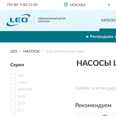
ПН-ВС 9:00-21:00
МОСКВА
ОФИЦИ
КАТАЛО
🔥 Распродажа 
LEO
НАСОСЫ
Для затопленных мест
НАСОСЫ 
Серия
2AC
2ACm
Сейчас в этом раз
80WQ40
AMS
ECH
Рекомендуем
EKJ