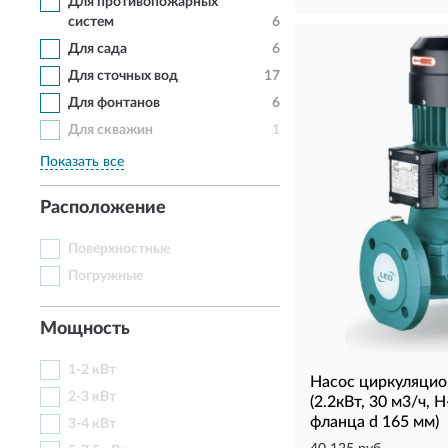
Для противопожарных
систем
6
Для сада
6
Для сточных вод
17
Для фонтанов
6
Для скважин
1
Показать все
Расположение
Поверхностные
Погружные
Мощность
1-2 кВт
Насос циркуляци
2-3 кВт
(2.2кВт, 30 м3/ч, Н-
фланца d 165 мм)
3-4 кВт