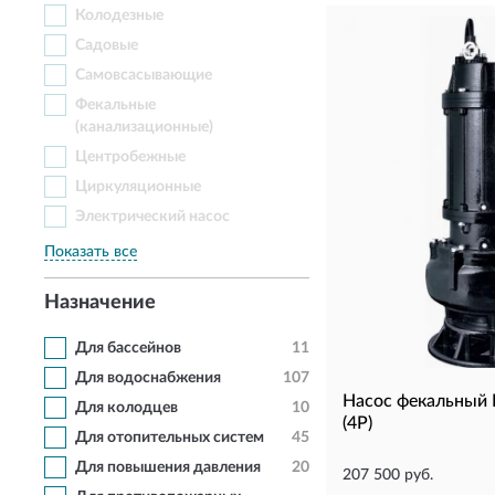
Колодезные
Садовые
Самовсасывающие
Фекальные
(канализационные)
Центробежные
Циркуляционные
Электрический насос
Показать все
Назначение
Для бассейнов
11
Для водоснабжения
107
Насос фекальный
Для колодцев
10
(4P)
Для отопительных систем
45
Для повышения давления
20
207 500 руб.