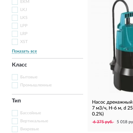
EKM
LKJ
LKS
LPP
LRP
XST
Показать все
Класс
Бытовые
Промышленные
Тип
Насос дренажный 
7 м3/ч, H-6 м, d 2
Бассейные
0.2%)
Вертикальные
6 375 руб.
5 018 ру
Вихревые