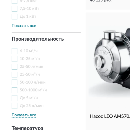
40 125 руб.
5-7,5 кВт
7,5-10 кВт
До 1 кВт
Показать все
Производительность
6-10 м³/ч
10-25 м³/ч
25-50 л/мин
25-50 м³/ч
50-100 л/мин
500-1000 м³/ч
До 5 м³/ч
До 25 л/мин
Показать все
Насос LEO AMS70
Температура