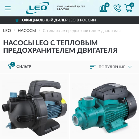
0
0
LEO В РОССИИ
ДОСТАВИМ
ПО ВСЕЙ Р
LEO
НАСОСЫ
С тепловым предохранителем двигателя
НАСОСЫ LEO С ТЕПЛОВЫМ
ПРЕДОХРАНИТЕЛЕМ ДВИГАТЕЛЯ
1
ФИЛЬТР
ПОПУЛЯРНЫЕ