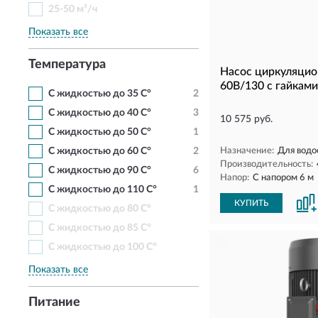
25-50 м³/ч
Показать все
Температура
Насос циркуляцио
60B/130 с гайками
С жидкостью до 35 С°
2
С жидкостью до 40 С°
3
10 575 руб.
С жидкостью до 50 С°
1
С жидкостью до 60 С°
2
Назначение:
Для водо
Производительность:
С жидкостью до 90 С°
6
Напор:
С напором 6 м
С жидкостью до 110 С°
1
КУПИТЬ
С жидкостью до 80 С°
С жидкостью до 85 С°
С жидкостью до 100 С°
Показать все
Питание