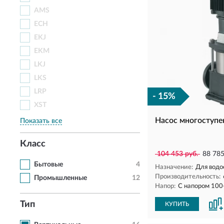
AMS
ECH
EKJ
EKM
LKJ
LKS
LRP
- 15%
XST
Насос многоступе
Показать все
Класс
104 453 руб.
88 785
Бытовые
4
Назначение:
Для водо
Производительность:
Промышленные
12
Напор:
С напором 100
Тип
КУПИТЬ