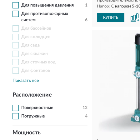
Производительность:
Для повышения давления
1
Напор:
С напором 5-1
Для противопожарных
КУПИТЬ
систем
6
Для бассейнов
Для колодцев
Для сада
Для скважин
Для сточных вод
Для фонтанов
Показать все
Расположение
Поверхностные
12
Погружные
4
Мощность