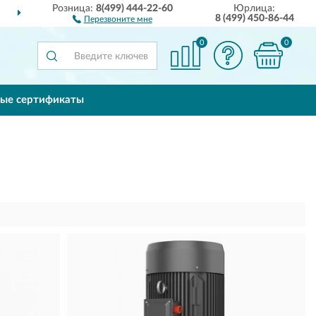
Розница:
8(499) 444-22-60
Юрлица:
М
ПО ВСЕЙ РОССИИ
П
8 (499) 450-86-44
Перезвоните мне
0
0
ые сертификаты