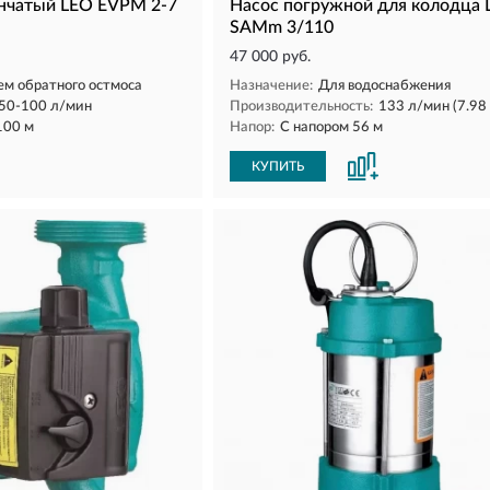
нчатый LEO EVPM 2-7
Насос погружной для колодца 
SAMm 3/110
47 000 руб.
ем обратного остмоса
Назначение:
Для водоснабжения
50-100 л/мин
Производительность:
133 л/мин (7.98 
100 м
Напор:
С напором 56 м
КУПИТЬ