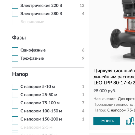
Электрические 220 В
12
Электрические 380 В
4
Бензиновые
Фазы
Однофазные
6
Трехфазные
9
Циркуляционный в
Напор
линейным распол
LEO LPP 80-17-4/
С напором 5-10 м
1
98 000 руб.
С напором 25-50 м
1
Назначение:
Для прот
С напором 75-100 м
7
Производительность:
Напор:
С напором 75-
С напором 100-150 м
4
С напором 150-200 м
1
КУПИТЬ
С напором 2-5 м