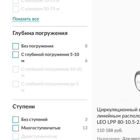
С напором 10-25 м
С напором 50-75 м
Показать все
Глубина погружения
Без погружения
8
С глубиной погружения 5-10
м
6
С глубиной погружения 10-20
м
С глубиной погружения до 5
м
Ступени
Циркуляционный в
линейным распол
Без ступеней
3
LEO LPP 80-10.5-2
Многоступенчатые
13
110 188 руб.
Двухступенчатые
Назначение:
Для прот