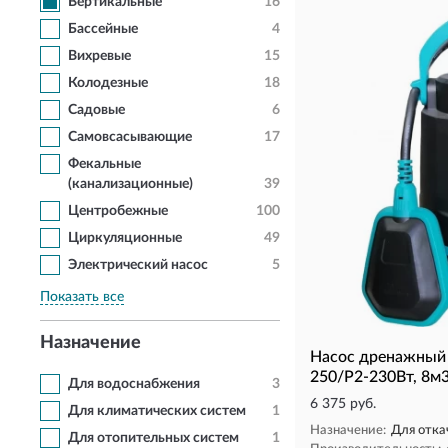
Вертикальные
16
Бассейные
4
Вихревые
15
Колодезные
18
Садовые
6
Самовсасывающие
17
Фекальные
(канализационные)
39
Центробежные
100
Циркуляционные
49
Электрический насос
5
Показать все
Назначение
Насос дренажный 
250/P2-230Вт, 8м3
Для водоснабжения
3
6 375 руб.
Для климатических систем
1
Назначение:
Для отка
Для отопительных систем
1