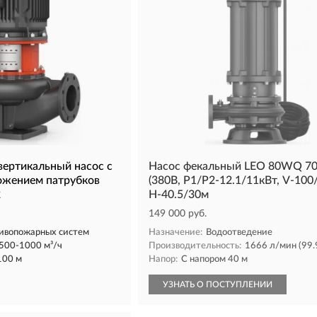
ертикальный насос с
Насос фекальный LEO 80WQ 70
ожением патрубков
(380В, P1/P2-12.1/11кВт, V-100
2
H-40.5/30м
149 000 руб.
ивопожарных систем
Назначение:
Водоотведение
500-1000 м³/ч
Производительность:
1666 л/мин (99.
100 м
Напор:
С напором 40 м
УЗНАТЬ О ПОСТУПЛЕНИИ