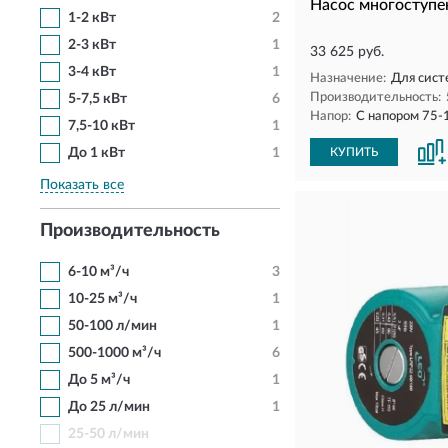
Насос многоступе
1-2 кВт
2
2-3 кВт
1
33 625 руб.
3-4 кВт
1
Назначение:
Для сист
Производительность:
5-7,5 кВт
6
Напор:
С напором 75-
7,5-10 кВт
1
До 1 кВт
1
КУПИТЬ
Показать все
Производительность
6-10 м³/ч
3
10-25 м³/ч
1
50-100 л/мин
1
500-1000 м³/ч
6
До 5 м³/ч
1
До 25 л/мин
1
25-50 л/мин